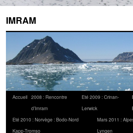
IMRAM
Accueil
2008 : Rencontre
Eté 2009 : Crinan-
d’Imram
Lerwick
Eté 2010 : Norvège : Bodo-Nord
Mars 2011 : Alpe
Kapp-Tromso
Lyngen